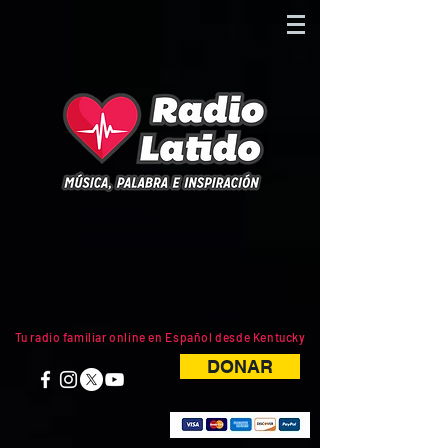
Tu radio familiar online en Español desde Kentucky
DONAR