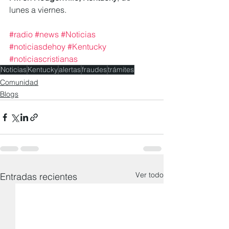
lunes a viernes.
#radio
#news
#Noticias
#noticiasdehoy
#Kentucky
#noticiascristianas
Noticias
Kentucky
alertas
fraudes
trámites
Comunidad
Blogs
Ver todo
Entradas recientes