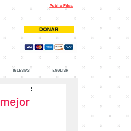
Public Files
 en Español Gratis. Música de Adoración
DONAR
IGLESIAS
ENGLISH
 mejor