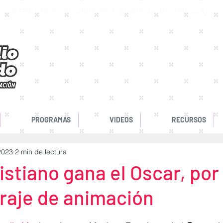
Tu radio familiar online en Español desde Kentucky
.com. Radio Cristiana en Vivo 24/7. Tenemos la mejor música para trabajar. Radio
PROGRAMAS
VIDEOS
RECURSOS
2023
2 min de lectura
ristiano gana el Oscar, por
raje de animación