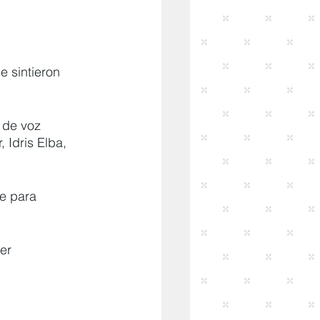
 sintieron 
 de voz 
 Idris Elba, 
e para 
er