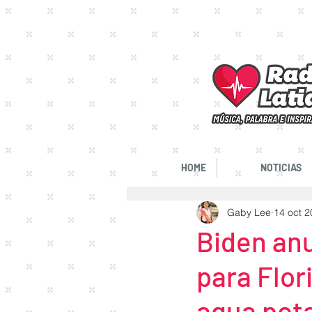
Música Cristiana Online | RadioLatido
HOME
NOTICIAS
Gaby Lee
14 oct 
Biden an
para Flor
agua pot