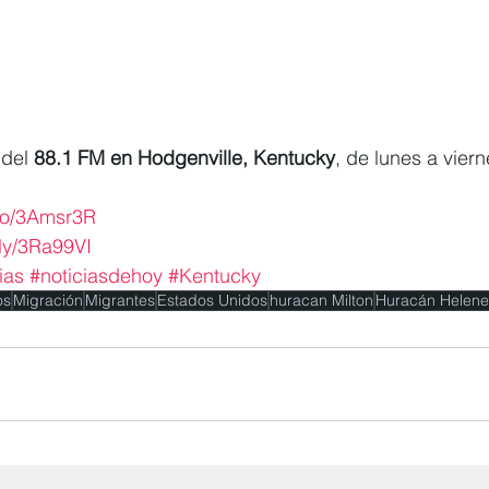
del 
88.1 FM en Hodgenville, Kentucky
, de lunes a viern
.co/3Amsr3R
t.ly/3Ra99VI
ias
#noticiasdehoy
#Kentucky
os
Migración
Migrantes
Estados Unidos
huracan Milton
Huracán Helene