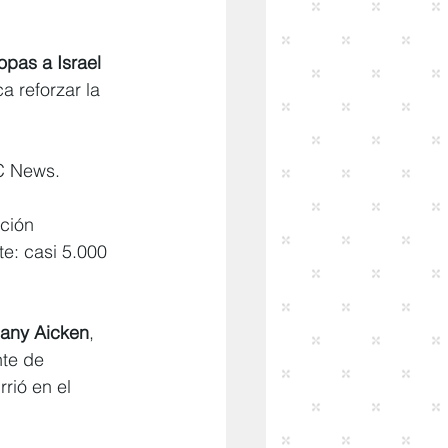
opas a Israel 
 reforzar la 
C News.
ción 
te: casi 5.000 
hany Aicken
, 
te de 
rió en el 