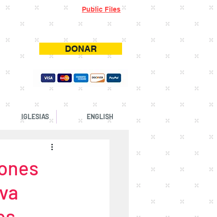
Public Files
 en Español Gratis. Música de Adoración
DONAR
IGLESIAS
ENGLISH
lones
eva
es