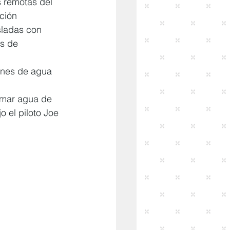
 remotas del 
ción 
sladas con 
s de 
ones de agua 
omar agua de 
o el piloto Joe 