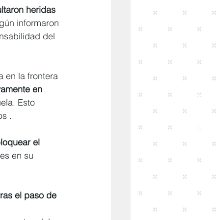
ltaron heridas 
egún informaron 
nsabilidad del 
 en la frontera 
amente en 
ela. Esto 
os .
loquear el 
nes en su 
tras el paso de 