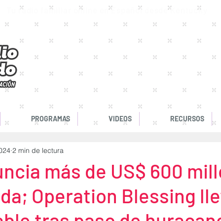
Tu radio familiar online en Español desde Kentucky
.com. Radio Cristiana en Vivo 24/7. Tenemos la mejor música para trabajar. Radio
PROGRAMAS
VIDEOS
RECURSOS
2024
2 min de lectura
uncia más de US$ 600 mil
ida; Operation Blessing ll
able tras paso de huracan