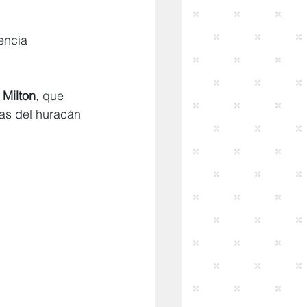
iencia 
 Milton
, que 
as del huracán 