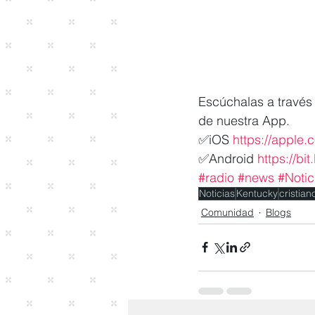
Escúchalas a través 
de nuestra App.
✅iOS 
https://apple
✅Android 
https://bi
#radio
#news
#Notic
Noticias
Kentucky
cristian
Comunidad
Blogs