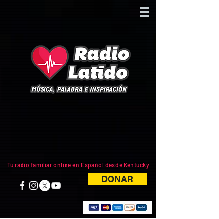
Tu radio familiar online en Español desde Kentucky
DONAR