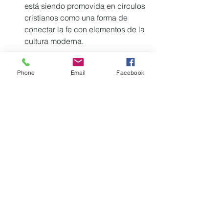
está siendo promovida en círculos 
cristianos como una forma de 
conectar la fe con elementos de la 
cultura moderna.
Phone
Email
Facebook
https://youtu.be/X8qv3HkF850 
Escúchalas a través del 
88.1 FM 
en Hodgenville, Kentucky
, de 