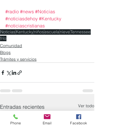
#radio
#news
#Noticias
#noticiasdehoy
#Kentucky
#noticiascristianas
Noticias
Kentucky
niños
escuela
nieve
Tennessee
frío
Comunidad
Blogs
Trámites y servicios
Ver todo
Entradas recientes
Phone
Email
Facebook