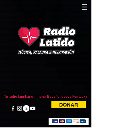
Tu radio familiar online en Español desde Kentucky
DONAR