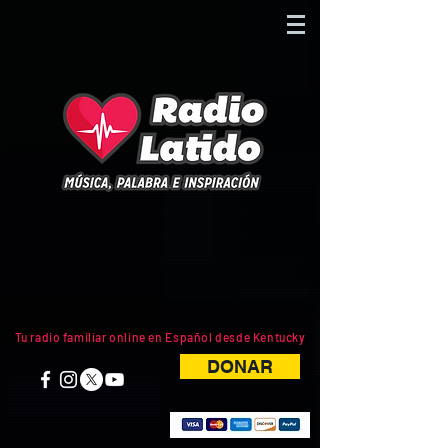
Tu radio familiar online en Español desde Kentucky
DONAR