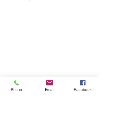
Escúcha la noticias a través del 
88.1 
Phone
Email
Facebook
FM en Hodgenville, Kentucky
, de 
lunes a viernes o a través de nuestra 
App.
✅iOS 
https://apple.co/3Amsr3R
#radio
#news
#Noticias
#noticiasdehoy
#Kentucky