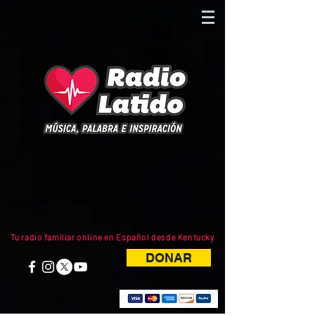
Tu radio familiar online en Español desde Kentucky
DONAR